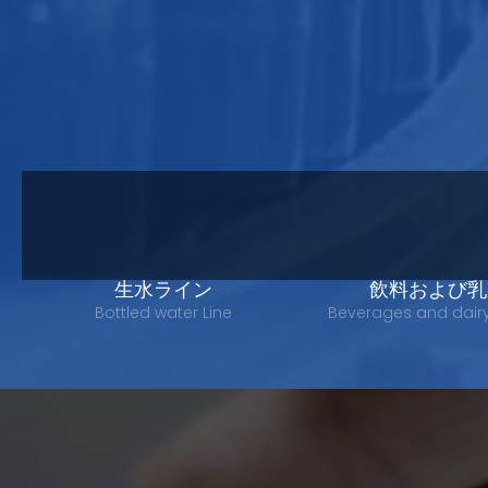
生水ライン
飲料および乳
Bottled water Line
Beverages and dair