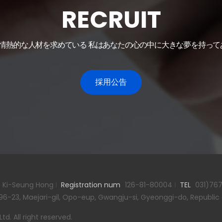
RECRUIT
kは情熱的な人材を求めている 私はあなたの心の中に大きな夢を持っ
採用公告
Ki-Seung Hong
Registration num
126-81-80004
TEL
031)767
96-23, Maejari-gil, Opo-eup, Gwangju-si, Gyeonggi-do, Republic
d. All right reserved.