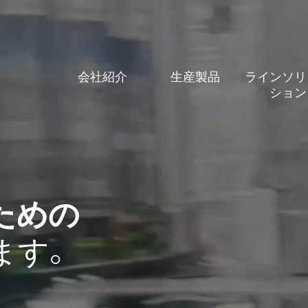
会社紹介
生産製品
ラインソリ
ション
ための
ます。