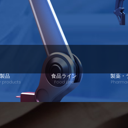
製品
食品ライン
製薬・
y products
Food Line
Pharmac