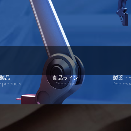
製品
食品ライン
製薬・
y products
Food Line
Pharmac