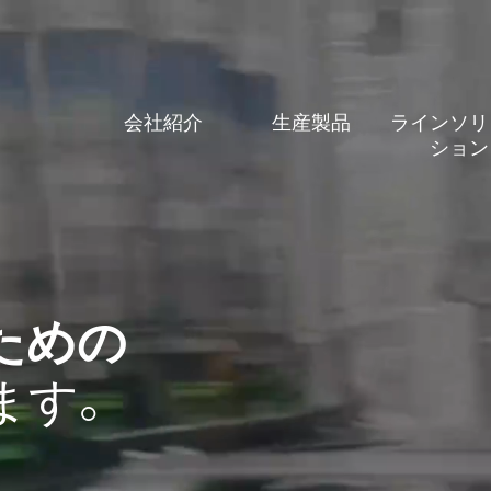
会社紹介
生産製品
ラインソリ
ション
ための
ます。