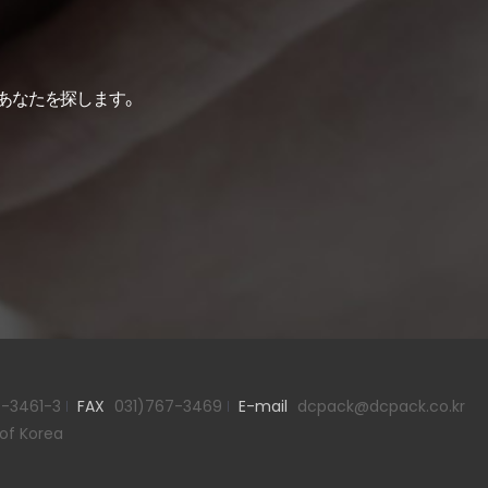
てあなたを探します。
-3461-3
FAX
031)767-3469
E-mail
dcpack@dcpack.co.kr
 of Korea