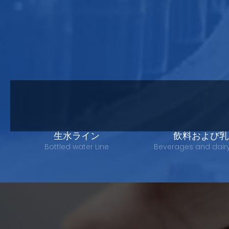
生水ライン
飲料および乳
Bottled water Line
Beverages and dair