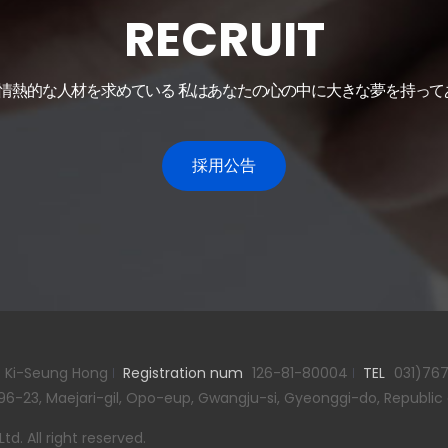
RECRUIT
kは情熱的な人材を求めている 私はあなたの心の中に大きな夢を持っ
採用公告
Ki-Seung Hong
Registration num
126-81-80004
TEL
031)767
96-23, Maejari-gil, Opo-eup, Gwangju-si, Gyeonggi-do, Republic
d. All right reserved.