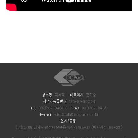
상호명
디씨팩
대표이사
홍기승
사업자등록번호
126-81-80004
TEL
031)767-3461-3
FAX
031)767-3469
E-mail
dcpack@dcpack.co.kr
본사/공장
(우)12798 경기도 광주시 오포읍 매산리 185-27 (매자리길 196-23 )