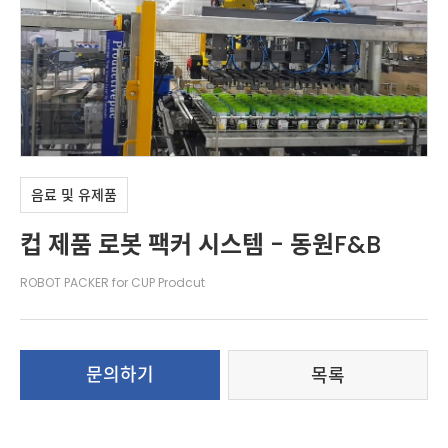
라인솔루션
음료 및 유제품
인재채용
식품라인
고객센터
제약·생활건강라인
화학제품라인
음료 및 유제품
SACMI 제품
컵 제품 로봇 팩커 시스템 - 동원F&B
ROBOT PACKER for CUP Prodcut
문의하기
목록