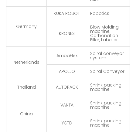
KUKA ROBOT
Robotics
Germany
Blow Molding
machine,
KRONES
Carbonation
Filler, Labeller.
Spiral conveyor
AmbaFlex
system
Netherlands
APOLLO
Spiral Conveyor
Shrink packing
Thailand
AUTOPACK
machine
Shrink packing
VANTA
machine
China
Shrink packing
YCTD
machine