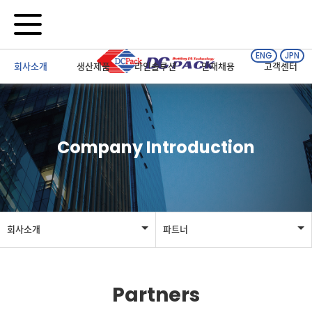
ENG
JPN
회사소개
생산제품
라인솔루션
인재채용
고객센터
Company Introduction
회사소개
파트너
회사소개
인사말
Partners
생산제품
회사개요