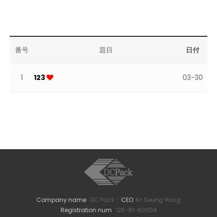
ラインソリューション
問いかけ
人材採用
番号
題目
日付
カスタマー
1
123
03-30
Company name
DC Pack
CEO
Ki-Seung Hong
Registration num
126-81-80004