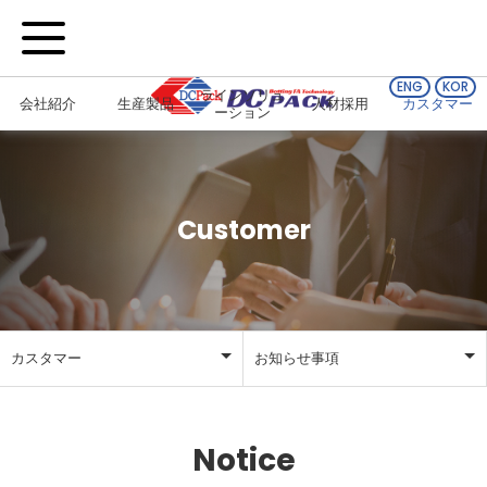
ENG
KOR
ラインソリュ
会社紹介
生産製品
人材採用
カスタマー
ーション
Customer
カスタマー
お知らせ事項
会社紹介
お知らせ事項
Notice
生産製品
資料室