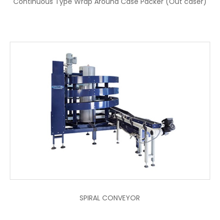
Continuous Type Wrap Around Case Packer (Out caser)
SPIRAL CONVEYOR