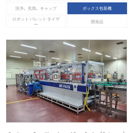
ラインソリューション
洗浄、充填、キャップ
洗浄、充填、キャップ
ボックス包装機
ロボット·パレット·タイザ
人材採用
ボックス包装機
開発品
ー
カスタマー
ロボット·パレット·タイザー
開発品