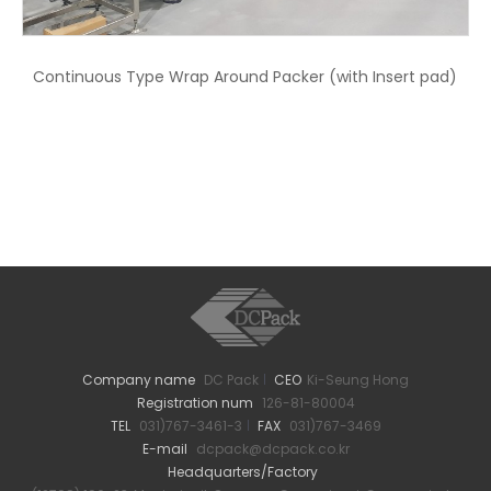
Continuous Type Wrap Around Packer (with Insert pad)
Company name
DC Pack
CEO
Ki-Seung Hong
Registration num
126-81-80004
TEL
031)767-3461-3
FAX
031)767-3469
E-mail
dcpack@dcpack.co.kr
Headquarters/Factory