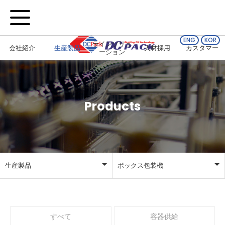
ENG
KOR
ラインソリュ
会社紹介
生産製品
人材採用
カスタマー
ーション
Products
生産製品
ボックス包装機
会社紹介
すべて
生産製品
容器供給
すべて
容器供給