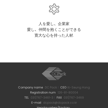
人を愛し、企業家
愛し、仲間を抱くことができる
寛大な心を持った人材.
Company name
DC Pack
CEO
Ki-Seung Hong
Registration num
126-81-80004
TEL
031)767-3461-3
FAX
031)767-3469
E-mail
dcpack@dcpack.co.kr
Headquarters/Factory