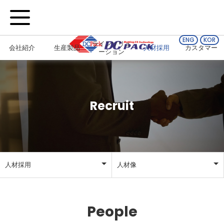
ENG
KOR
ラインソリュ
会社紹介
生産製品
人材採用
カスタマー
ーション
Recruit
人材採用
人材像
会社紹介
人材像
People
生産製品
採用公告